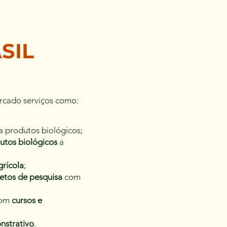
ASIL
cado serviços como:
 produtos biológicos;
utos biológicos
a
grícola
;
etos de pesquisa
com
com
cursos e
nstrativo
.