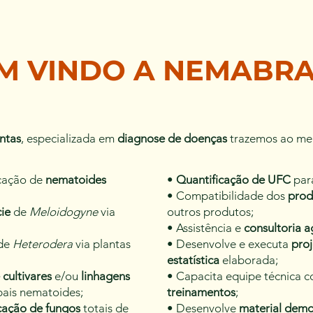
 VINDO A NEMABR
antas
, especializada em
diagnose de doenças
trazemos ao mer
icação de
nematoides
•
Quantificação de UFC
para
• Compatibilidade dos
prod
ie
de
Meloidogyne
via
outros produtos;
• Assistência e
consultoria a
de
Heterodera
via plantas
• Desenvolve e executa
proj
estatística
elaborada;
cultivares
e/ou
linhagens
• Capacita equipe técnica 
pais nematoides;
treinamentos
;
icação de fungos
totais de
• Desenvolve
material demo