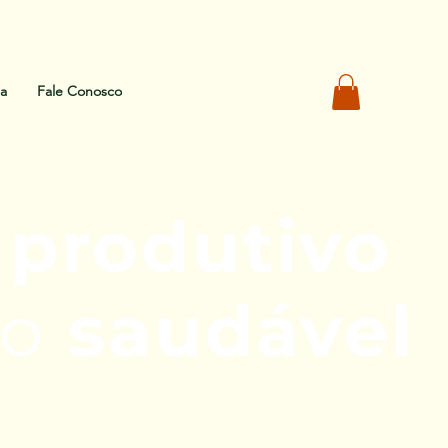
ja
Fale Conosco
o
produtivo
lo
saudável