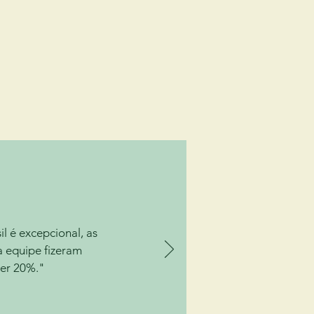
l é excepcional, as
a equipe fizeram
cer 20%."