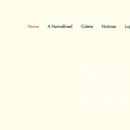
Home
A NemaBrasil
Coleta
Noticias
Lo
Sol
é so