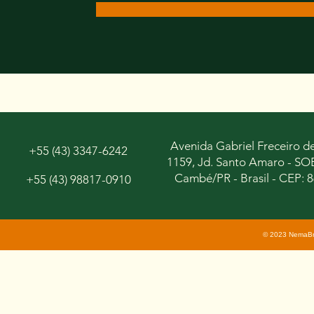
Avenida Gabriel Freceiro d
+55 (43) 3347-6242
1159, Jd. Santo Amaro - S
Cambé/PR - Brasil - CEP: 
+55 (43) 98817-0910
© 2023 NemaBras