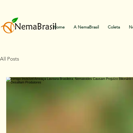
Home
A NemaBrasil
Coleta
No
All Posts